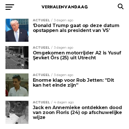
ACTUEEL
3 dagen ago
‘Donald Trump gaat op deze datum
opstappen als president van VS’
ACTUEEL
3 dagen ago
Omgekomen motorrijder A2 is Yusuf
Şevket Örs (25) uit Utrecht
ACTUEEL
3 dagen ago
Enorme klap voor Rob Jetten: ”Dit
kan het einde zijn”
ACTUEEL
4 dagen ago
Jack en Annemieke ontdekken dood
van zoon Floris (24) op afschuwelijke
wijze