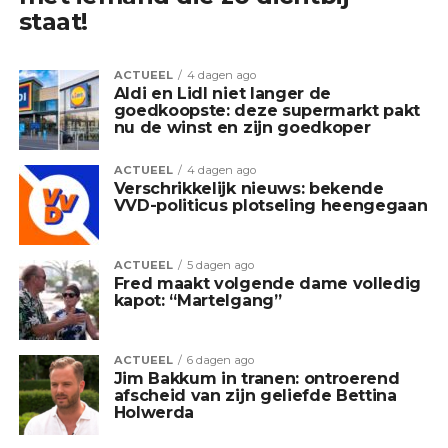
staat!
ACTUEEL
4 dagen ago
Aldi en Lidl niet langer de
goedkoopste: deze supermarkt pakt
nu de winst en zijn goedkoper
ACTUEEL
4 dagen ago
Verschrikkelijk nieuws: bekende
VVD-politicus plotseling heengegaan
ACTUEEL
5 dagen ago
Fred maakt volgende dame volledig
kapot: “Martelgang”
ACTUEEL
6 dagen ago
Jim Bakkum in tranen: ontroerend
afscheid van zijn geliefde Bettina
Holwerda