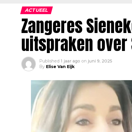
ACTUEEL
Zangeres Sienek
uitspraken over
Published
1 jaar ago
on
juni 9, 2025
By
Elise Van Eijk