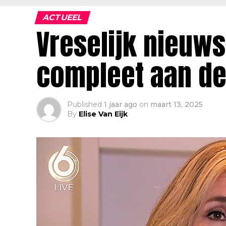
ACTUEEL
Vreselijk nieuws
compleet aan de
Published
1 jaar ago
on
maart 13, 2025
By
Elise Van Eijk