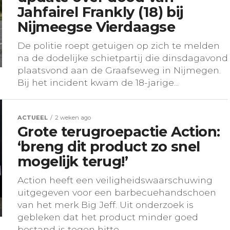
Jahfairel Frankly (18) bij
Nijmeegse Vierdaagse
De politie roept getuigen op zich te melden
na de dodelijke schietpartij die dinsdagavond
plaatsvond aan de Graafseweg in Nijmegen.
Bij het incident kwam de 18-jarige...
ACTUEEL
2 weken ago
Grote terugroepactie Action:
‘breng dit product zo snel
mogelijk terug!’
Action heeft een veiligheidswaarschuwing
uitgegeven voor een barbecuehandschoen
van het merk Big Jeff. Uit onderzoek is
gebleken dat het product minder goed
bestand is tegen hitte...