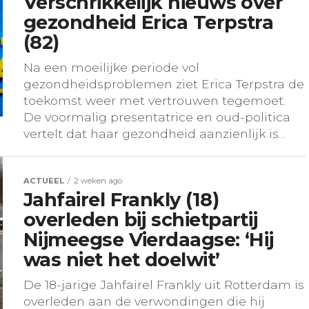
Verschrikkelijk nieuws over
gezondheid Erica Terpstra
(82)
Na een moeilijke periode vol
gezondheidsproblemen ziet Erica Terpstra de
toekomst weer met vertrouwen tegemoet.
De voormalig presentatrice en oud-politica
vertelt dat haar gezondheid aanzienlijk is...
ACTUEEL
2 weken ago
Jahfairel Frankly (18)
overleden bij schietpartij
Nijmeegse Vierdaagse: ‘Hij
was niet het doelwit’
De 18-jarige Jahfairel Frankly uit Rotterdam is
overleden aan de verwondingen die hij