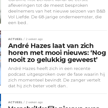
afleveringen tot de meest besproken
deelnemers van het nieuwe seizoen van B&B
Vol Liefde. De 68-jarige onderneemster, die
een bed...
ACTUEEL
2 weken ago
André Hazes laat van zich
horen met mooi nieuws: ‘Nog
nooit zo gelukkig geweest’
André Hazes heeft zich in een recente
podcast uitgesproken over de fase waarin hij
zich momenteel bevindt. De zanger vertelt
dat hij zich beter voelt dan...
ACTUEEL
2 weken ago