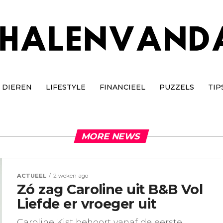
DIEREN
LIFESTYLE
FINANCIEEL
PUZZELS
TIP
MORE NEWS
ACTUEEL
2 weken ago
Zó zag Caroline uit B&B Vol
Liefde er vroeger uit
Caroline Kist behoort vanaf de eerste