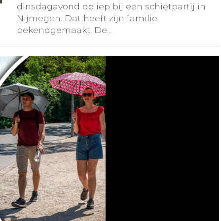
dinsdagavond opliep bij een schietpartij in
Nijmegen. Dat heeft zijn familie
bekendgemaakt. De...