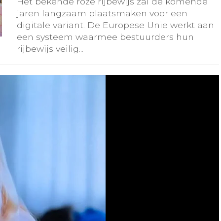
Het bekende roze rijbewijs zal de komende
jaren langzaam plaatsmaken voor een
digitale variant. De Europese Unie werkt aan
een systeem waarmee bestuurders hun
rijbewijs veilig...