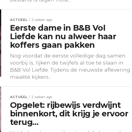
ACTUEEL
2 weken ago
Eerste dame in B&B Vol
Liefde kan nu alweer haar
koffers gaan pakken
Nog voordat de eerste volledige dag samen
voorbij is, lijken de twijfels al toe te slaan in
B&B Vol Liefde. Tijdens de nieuwste aflevering
maakte kijkers...
ACTUEEL
2 weken ago
Opgelet: rijbewijs verdwijnt
binnenkort, dit krijg je ervoor
terug…