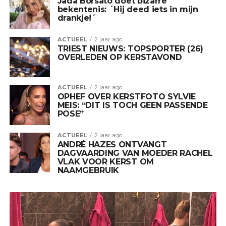
Jada Borsato doet bizarre
bekentenis: ´Hij deed iets in mijn
drankje!´
ACTUEEL
2 jaar ago
TRIEST NIEUWS: TOPSPORTER (26)
OVERLEDEN OP KERSTAVOND
ACTUEEL
2 jaar ago
OPHEF OVER KERSTFOTO SYLVIE
MEIS: “DIT IS TOCH GEEN PASSENDE
POSE”
ACTUEEL
2 jaar ago
ANDRÉ HAZES ONTVANGT
DAGVAARDING VAN MOEDER RACHEL
VLAK VOOR KERST OM
NAAMGEBRUIK