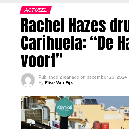
ACTUEEL
Rachel Hazes dr
Carihuela: “De H
voort”
Published
2 jaar ago
on
december 28, 2024
By
Elise Van Eijk