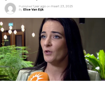
Published
1 jaar ago
on
maart 23, 2025
By
Elise Van Eijk