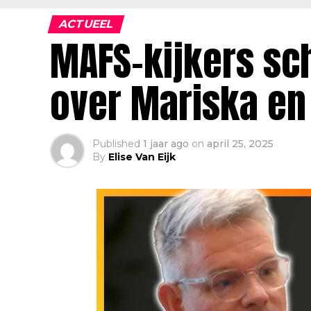
ACTUEEL
MAFS-kijkers sch
over Mariska en
Published
1 jaar ago
on
april 25, 2025
By
Elise Van Eijk