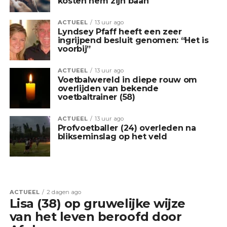
kosten hem zijn baan
ACTUEEL
13 uur ago
Lyndsey Pfaff heeft een zeer
ingrijpend besluit genomen: “Het is
voorbij”
ACTUEEL
13 uur ago
Voetbalwereld in diepe rouw om
overlijden van bekende
voetbaltrainer (58)
ACTUEEL
13 uur ago
Profvoetballer (24) overleden na
blikseminslag op het veld
ACTUEEL
2 dagen ago
Lisa (38) op gruwelijke wijze
van het leven beroofd door