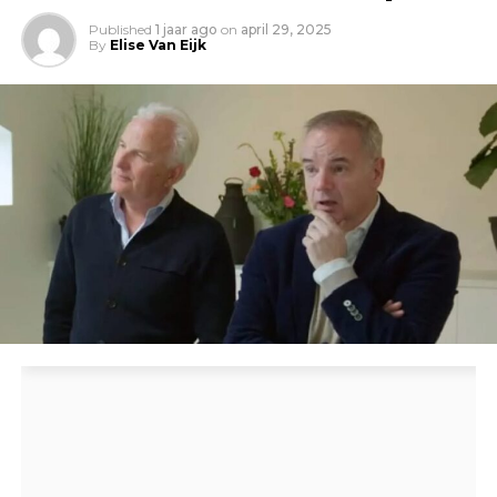
Published
1 jaar ago
on
april 29, 2025
By
Elise Van Eijk