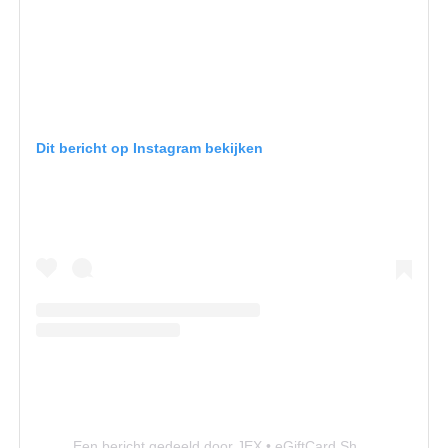
Dit bericht op Instagram bekijken
Een bericht gedeeld door JEX • eGiftCard Shop (@jex_entertainment)