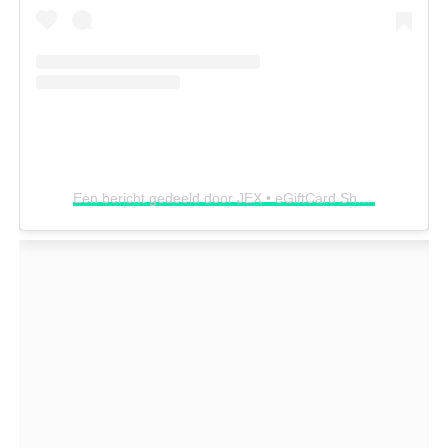
Een bericht gedeeld door JEX • eGiftCard Shop (@jex_entertainment)