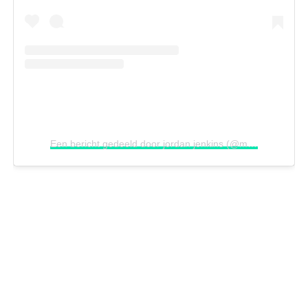
Een bericht gedeeld door jordan jenkins (@mostamazinganimalss)