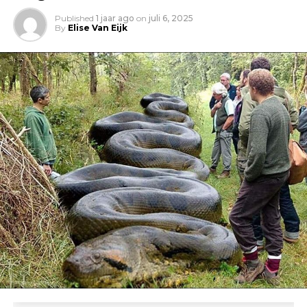
Published
1 jaar ago
on
juli 6, 2025
By
Elise Van Eijk