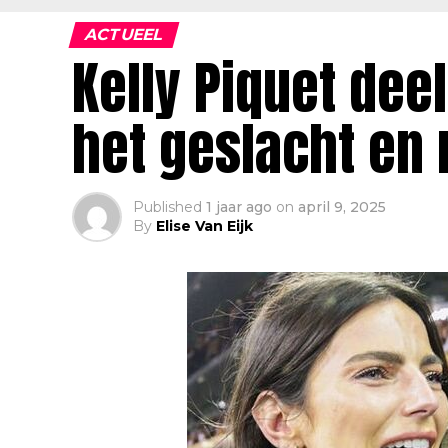
ACTUEEL
Kelly Piquet dee
het geslacht en
Published
1 jaar ago
on
april 9, 2025
By
Elise Van Eijk