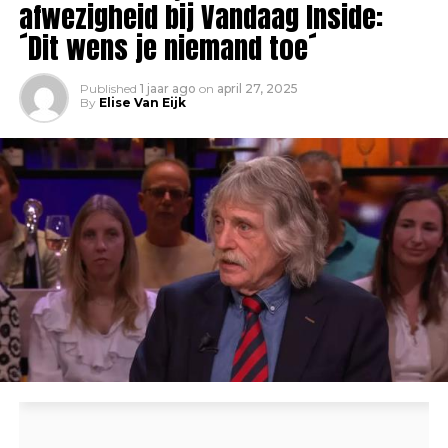
afwezigheid bij Vandaag Inside:
´Dit wens je niemand toe´
Published
1 jaar ago
on
april 27, 2025
By
Elise Van Eijk