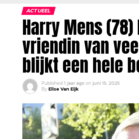
ACTUEEL
Harry Mens (78)
vriendin van vee
blijkt een hele 
Published
1 jaar ago
on
juni 15, 2025
By
Elise Van Eijk