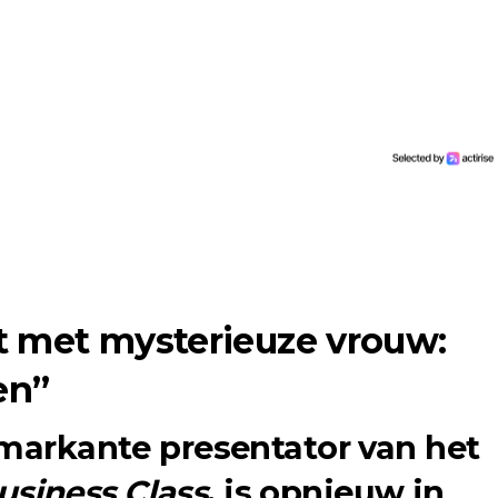
t met mysterieuze vrouw:
en”
 markante presentator van het
usiness Class
, is opnieuw in