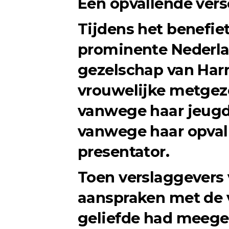
Een opvallende vers
Tijdens het benefiet
prominente Nederla
gezelschap van Harr
vrouwelijke metgeze
vanwege haar jeugdi
vanwege haar opvall
presentator.
Toen verslaggevers
aanspraken met de v
geliefde had meege