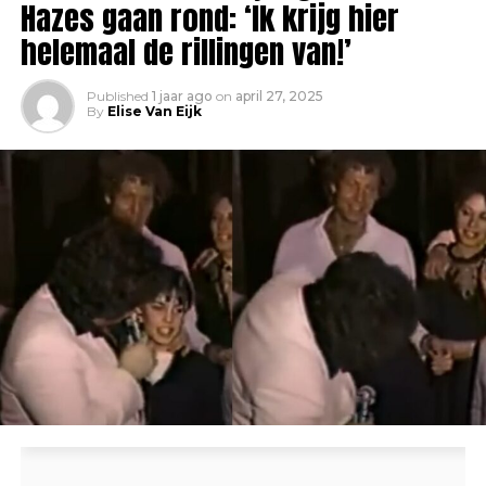
Hazes gaan rond: ‘Ik krijg hier
helemaal de rillingen van!’
Published
1 jaar ago
on
april 27, 2025
By
Elise Van Eijk