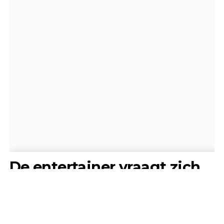
De entertainer vraagt zich
hardop af waarom er zo’n
verschil wordt gemaakt.