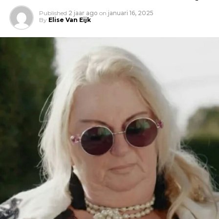
Published
2 jaar ago
on
januari 16, 2025
By
Elise Van Eijk