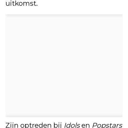
uitkomst.
Zijn optreden bij
Idols
en
Popstars