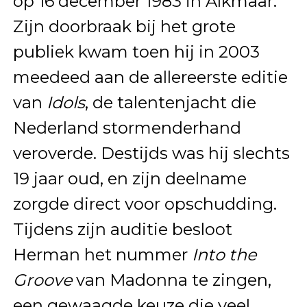
op 16 december 1983 in Alkmaar.
Zijn doorbraak bij het grote
publiek kwam toen hij in 2003
meedeed aan de allereerste editie
van
Idols
, de talentenjacht die
Nederland stormenderhand
veroverde. Destijds was hij slechts
19 jaar oud, en zijn deelname
zorgde direct voor opschudding.
Tijdens zijn auditie besloot
Herman het nummer
Into the
Groove
van Madonna te zingen,
een gewaagde keuze die veel