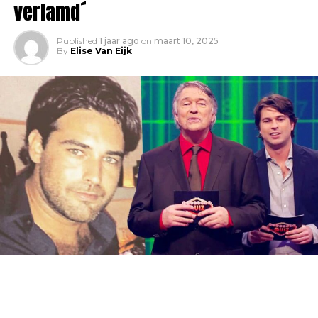
verlamd´
Published
1 jaar ago
on
maart 10, 2025
By
Elise Van Eijk