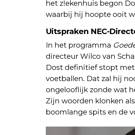
het z!ekenhuis begon Dos
waarbij hij hoopte ooit 
Uitspraken NEC-Direct
In het programma
Goede
directeur Wilco van Sch
Dost definitief stopt met
voetballen. Dat zal hij n
ongelooflijk zonde wat h
Zijn woorden klonken als 
boomlange spits en de v