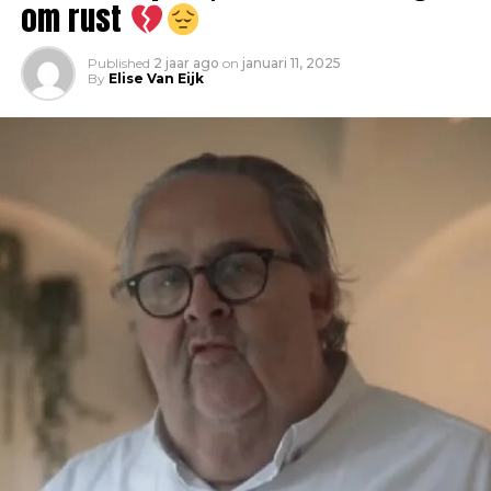
om rust
Published
2 jaar ago
on
januari 11, 2025
By
Elise Van Eijk