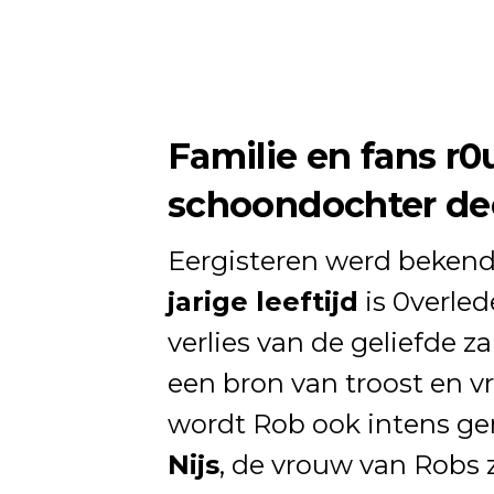
Familie en fans r
schoondochter dee
Eergisteren werd beken
jarige leeftijd
is 0verle
verlies van de geliefde 
een bron van troost en v
wordt Rob ook intens gem
Nijs
, de vrouw van Robs