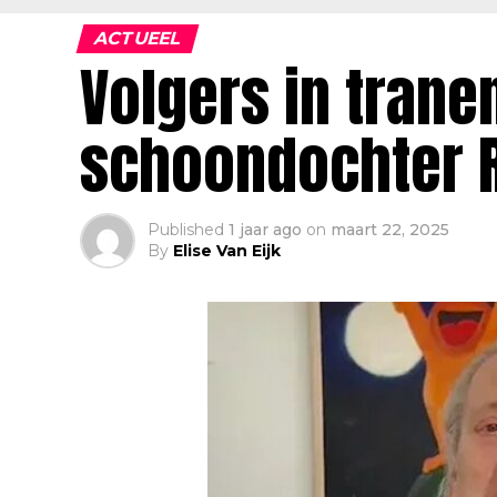
ACTUEEL
Volgers in trane
schoondochter R
Published
1 jaar ago
on
maart 22, 2025
By
Elise Van Eijk