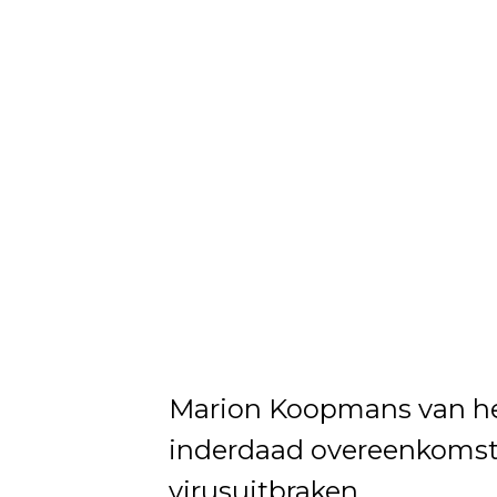
Marion Koopmans van het
inderdaad overeenkomste
virusuitbraken.