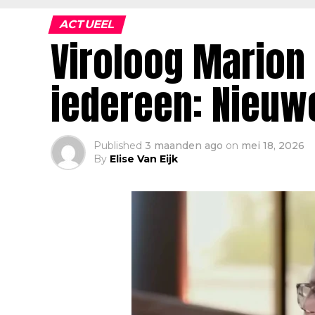
ACTUEEL
Viroloog Mario
iedereen: Nieu
Published
3 maanden ago
on
mei 18, 2026
By
Elise Van Eijk