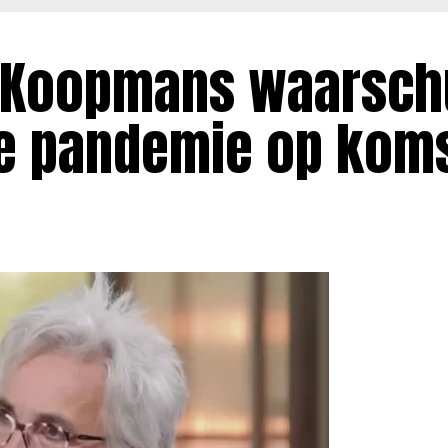
n Koopmans waarsc
we pandemie op kom