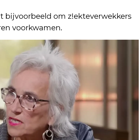
et bijvoorbeeld om z!ekteverwekkers
ieren voorkwamen.