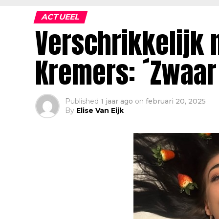
ACTUEEL
Verschrikkelijk 
Kremers: ´Zwaar
Published
1 jaar ago
on
februari 20, 2025
By
Elise Van Eijk