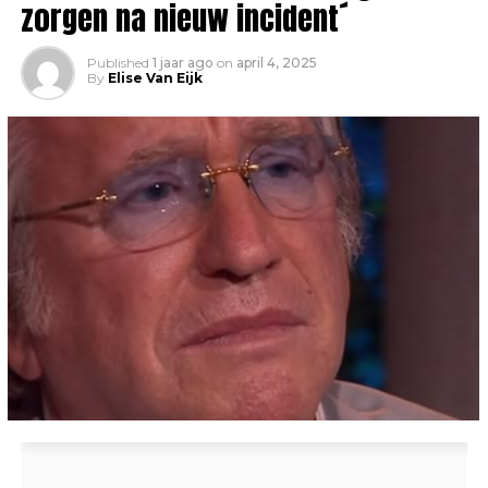
zorgen na nieuw incident´
Published
1 jaar ago
on
april 4, 2025
By
Elise Van Eijk