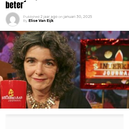
beter´
Published
2 jaar ago
on
januari 30, 2025
By
Elise Van Eijk