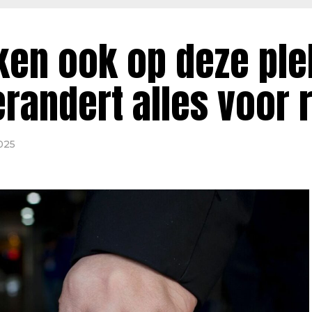
oken ook op deze pl
erandert alles voor 
025