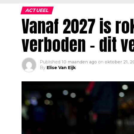
ACTUEEL
Vanaf 2027 is r
verboden – dit v
Published
10 maanden ago
on
oktober 21, 2
By
Elise Van Eijk