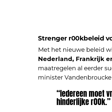
Strenger r00kbeleid v
Met het nieuwe beleid wil
Nederland, Frankrijk e
maatregelen al eerder su
minister Vandenbroucke i
“Iedereen moet v
hinderlijke r00k.”