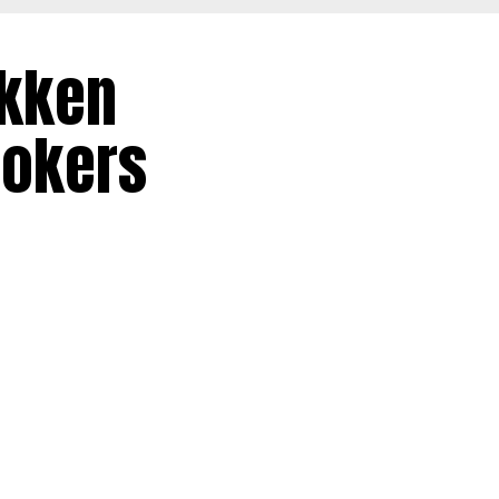
ekken
rokers