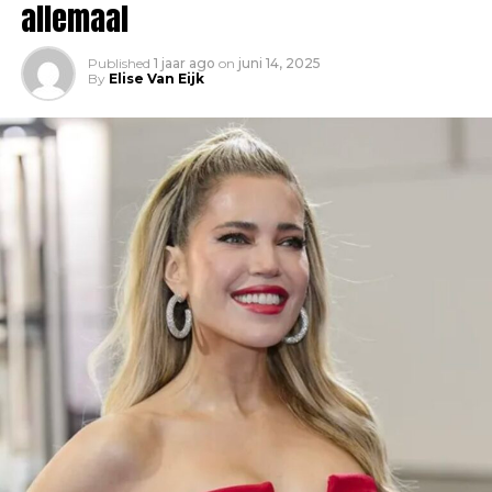
allemaal
Published
1 jaar ago
on
juni 14, 2025
By
Elise Van Eijk