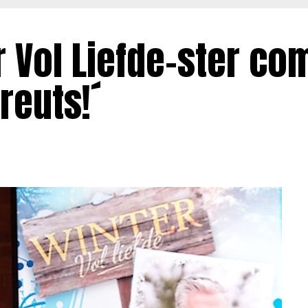
 Vol Liefde-ster co
reuts!´