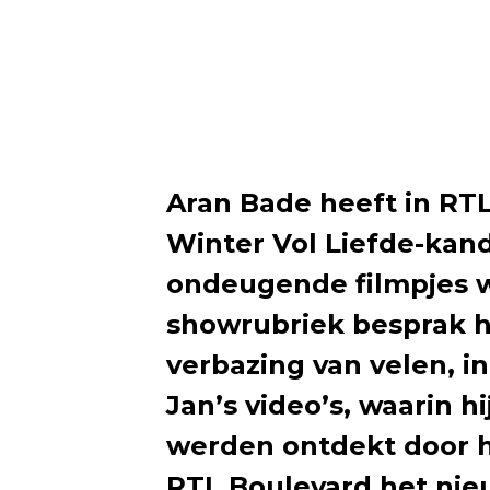
Aran Bade heeft in RTL
Winter Vol Liefde-kand
ondeugende filmpjes waa
showrubriek besprak h
verbazing van velen, i
Jan’s video’s, waarin h
werden ontdekt door he
RTL Boulevard het nie