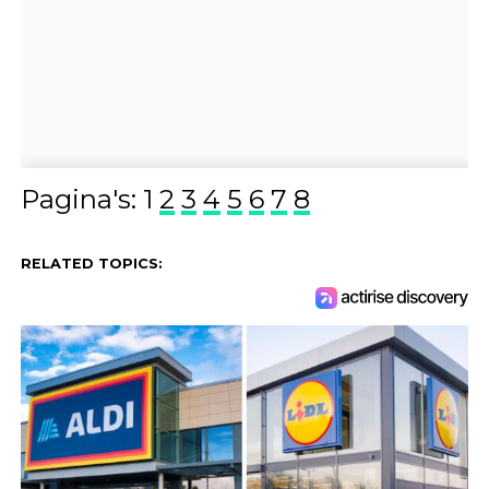
Pagina's:
1
2
3
4
5
6
7
8
RELATED TOPICS: