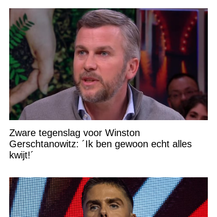
Zware tegenslag voor Winston
Gerschtanowitz: ´Ik ben gewoon echt alles
kwijt!´