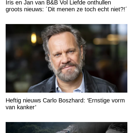
Iris en Jan van B&B Vol Liefde onthullen
groots nieuws: ´Dit menen ze toch echt niet?!´
Heftig nieuws Carlo Boszhard: ‘Ernstige vorm
van kanker’