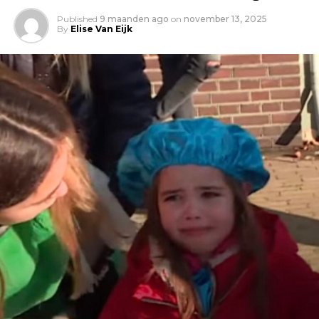
Published
9 maanden ago
on
november 13, 2025
By
Elise Van Eijk