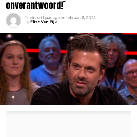
onverantwoord!´
Published
1 jaar ago
on
februari 11, 2025
By
Elise Van Eijk