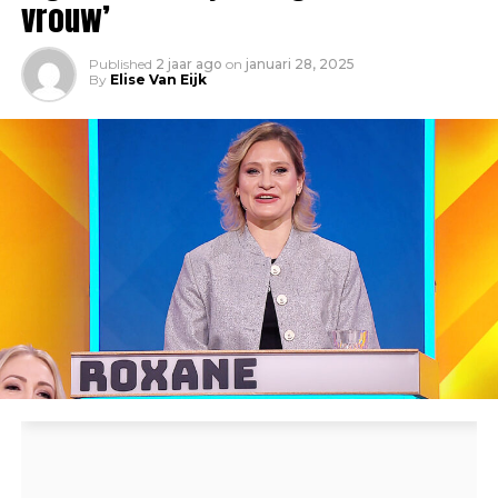
vrouw’
Published
2 jaar ago
on
januari 28, 2025
By
Elise Van Eijk