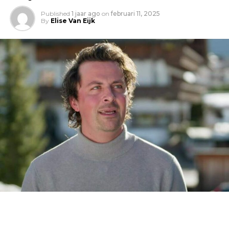
Published
1 jaar ago
on
februari 11, 2025
By
Elise Van Eijk