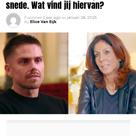
snede. Wat vind jij hiervan?
Published
2 jaar ago
on
januari 28, 2025
By
Elise Van Eijk