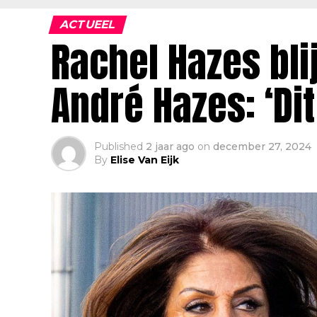
ACTUEEL
Rachel Hazes bli
André Hazes: ‘Dit
Published
2 jaar ago
on
december 27, 2024
By
Elise Van Eijk