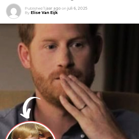
Published
1 jaar ago
on
juli 6, 2025
By
Elise Van Eijk