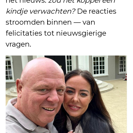
het nieuws:
zou het koppel een
kindje verwachten?
De reacties
stroomden binnen — van
felicitaties tot nieuwsgierige
vragen.