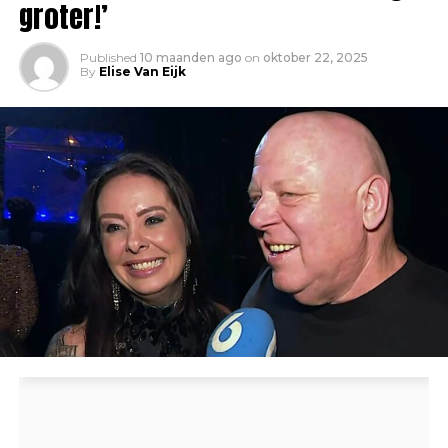
groter!’
Published
10 maanden ago
on
oktober 22, 2025
By
Elise Van Eijk