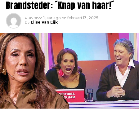
Brandsteder: ´Knap van haar!´
Published
1 jaar ago
on
februari 13, 2025
By
Elise Van Eijk