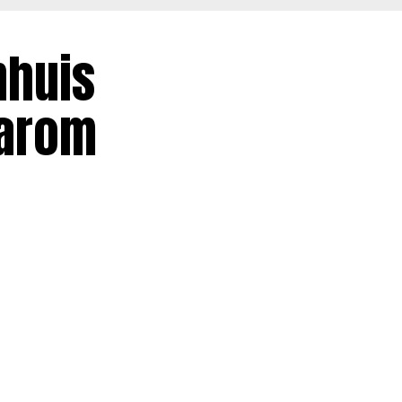
nhuis
aarom