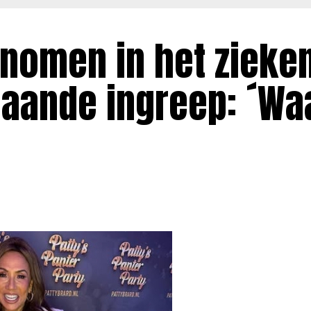
enomen in het zieke
gaande ingreep: ´W