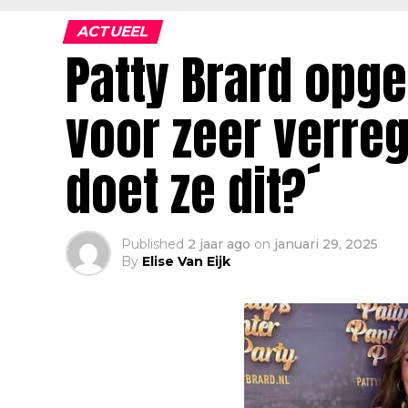
ACTUEEL
Patty Brard opg
voor zeer verre
doet ze dit?´
Published
2 jaar ago
on
januari 29, 2025
By
Elise Van Eijk