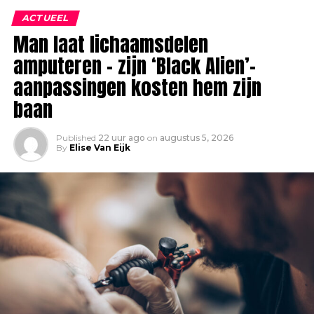
ACTUEEL
Man laat lichaamsdelen
amputeren – zijn ‘Black Alien’-
aanpassingen kosten hem zijn
baan
Published
22 uur ago
on
augustus 5, 2026
By
Elise Van Eijk