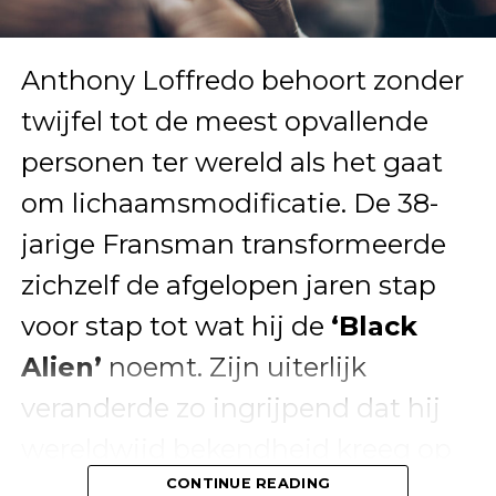
Anthony Loffredo behoort zonder
twijfel tot de meest opvallende
personen ter wereld als het gaat
om lichaamsmodificatie. De 38-
jarige Fransman transformeerde
zichzelf de afgelopen jaren stap
voor stap tot wat hij de
‘Black
Alien’
noemt. Zijn uiterlijk
veranderde zo ingrijpend dat hij
wereldwijd bekendheid kreeg op
sociale media. Toch vertelt
CONTINUE READING