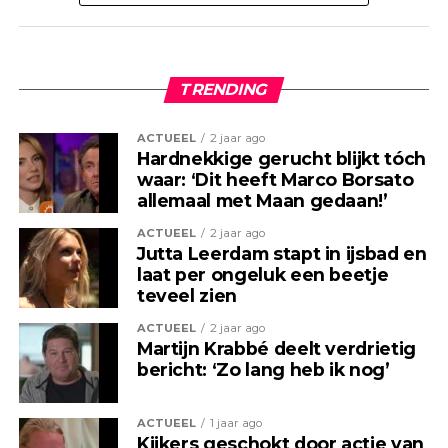
Loffredo dat zijn bijzondere
levenskeuze niet alleen vrijheid
TRENDING
heeft gebracht, maar ook grote
offers heeft gevraagd.
ACTUEEL
2 jaar ago
Hardnekkige gerucht blijkt tóch
waar: ‘Dit heeft Marco Borsato
Een transformatie die de wereld verbaast
allemaal met Maan gedaan!’
ACTUEEL
2 jaar ago
Wie Anthony Loffredo voor het
Jutta Leerdam stapt in ijsbad en
laat per ongeluk een beetje
eerst ziet, kijkt vaak twee keer. Zijn
teveel zien
lichaam is vrijwel volledig bedekt
ACTUEEL
2 jaar ago
Martijn Krabbé deelt verdrietig
met zwarte tatoeages en
bericht: ‘Zo lang heb ik nog’
daarnaast onderging hij tientallen
ingrijpende cosmetische
ACTUEEL
1 jaar ago
Kijkers geschokt door actie van