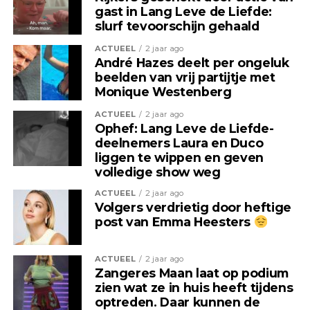
aanpassingen.
gast in Lang Leve de Liefde:
slurf tevoorschijn gehaald
Zo liet hij onder meer zijn neus
ACTUEEL
2 jaar ago
André Hazes deelt per ongeluk
verwijderen, zijn oren amputeren,
beelden van vrij partijtje met
Monique Westenberg
zijn tong splijten en zijn tanden
ACTUEEL
2 jaar ago
slijpen en donker kleuren. Ook
Ophef: Lang Leve de Liefde-
deelnemers Laura en Duco
plaatste hij implantaten onder zijn
liggen te wippen en geven
volledige show weg
huid om zijn schedel een
ACTUEEL
2 jaar ago
buitenaards uiterlijk te geven.
Volgers verdrietig door heftige
post van Emma Heesters
Daarnaast liet hij meerdere
vingers amputeren als onderdeel
ACTUEEL
2 jaar ago
Zangeres Maan laat op podium
van zijn project.
zien wat ze in huis heeft tijdens
optreden. Daar kunnen de