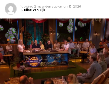
Published
2 maanden ago
on
juni 15, 2026
By
Elise Van Eijk