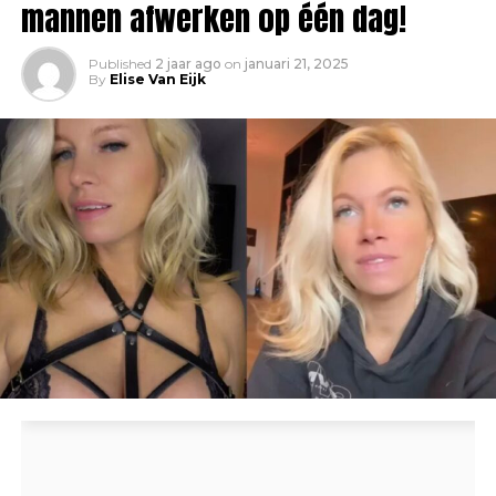
mannen afwerken op één dag!
Published
2 jaar ago
on
januari 21, 2025
By
Elise Van Eijk