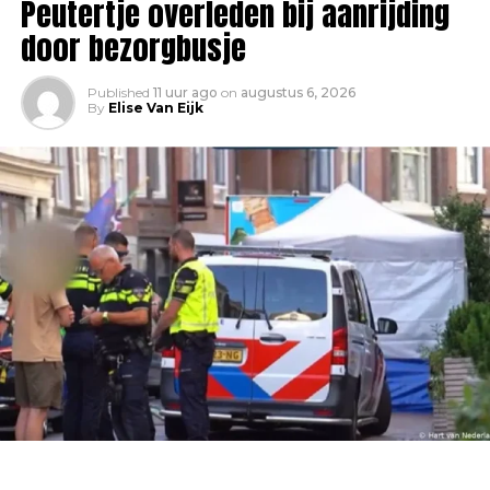
Peutertje overleden bij aanrijding
door bezorgbusje
Published
11 uur ago
on
augustus 6, 2026
By
Elise Van Eijk
Een tragisch verkeersongeval