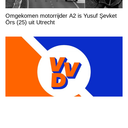
Omgekomen motorrijder A2 is Yusuf Şevket
Örs (25) uit Utrecht
Verschrikkelijk nieuws: bekende VVD-politicus
plotseling heengegaan