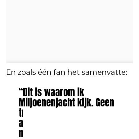
En zoals één fan het samenvatte:
“Dit is waarom ik
Miljoenenjacht kijk. Geen
trucjes, geen drama,
alleen pure spanning en
mensen die het spel slim