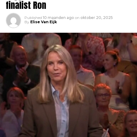
finalist Ron
Published
10 maanden ago
on
oktober 20, 2025
By
Elise Van Eijk