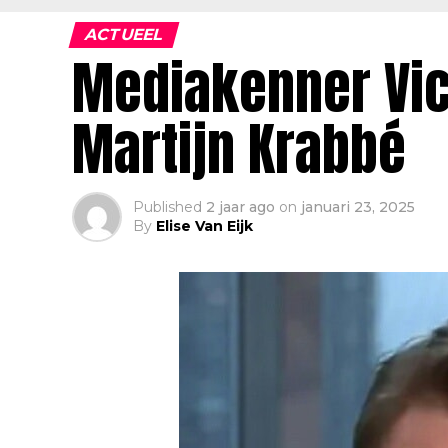
ACTUEEL
Mediakenner Vict
Martijn Krabbé
Published
2 jaar ago
on
januari 23, 2025
By
Elise Van Eijk