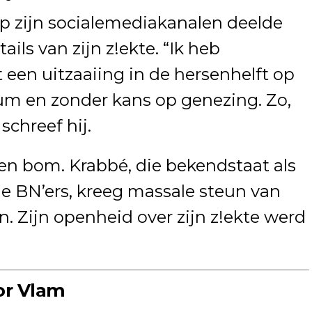
p zijn socialemediakanalen deelde
ils van zijn z!ekte. “Ik heb
 een uitzaaiing in de hersenhelft op
dium en zonder kans op genezing. Zo,
schreef hij.
een bom. Krabbé, die bekendstaat als
e BN’ers, kreeg massale steun van
en. Zijn openheid over zijn z!ekte werd
or Vlam