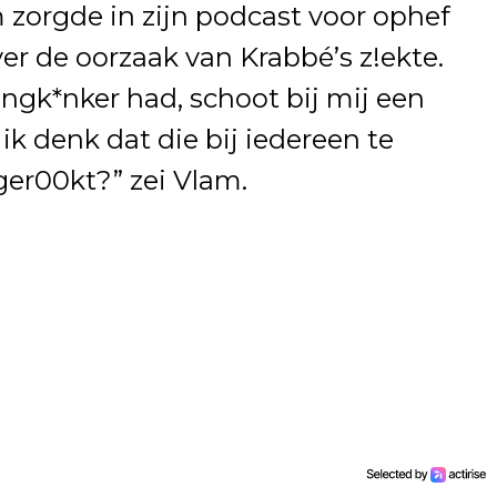
zorgde in zijn podcast voor ophef
r de oorzaak van Krabbé’s z!ekte.
ongk*nker had, schoot bij mij een
k denk dat die bij iedereen te
ger00kt?” zei Vlam.