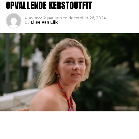
OPVALLENDE KERSTOUTFIT
Published
2 jaar ago
on
december 26, 2024
By
Elise Van Eijk