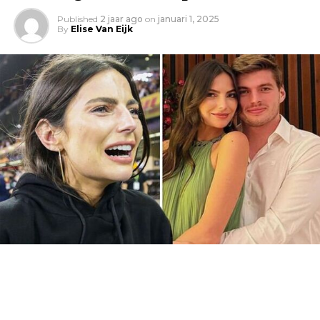
Published
2 jaar ago
on
januari 1, 2025
By
Elise Van Eijk