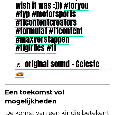
wish it was :)))
#foryou
#fyp
#motorsports
#f1contentcreators
#formula1
#f1content
#maxverstappen
#f1girlies
#f1
♬ original sound – Celeste
Een toekomst vol
mogelijkheden
De komst van een kindje betekent