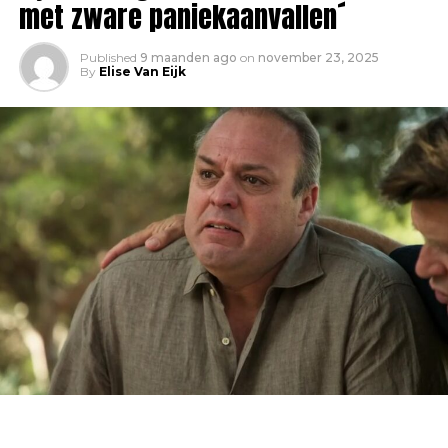
met zware paniekaanvallen´
Published
9 maanden ago
on
november 23, 2025
By
Elise Van Eijk