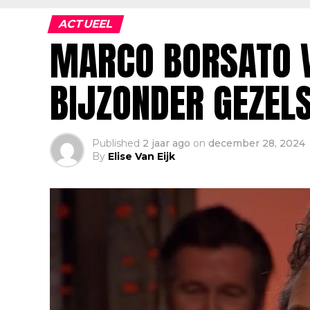
ACTUEEL
MARCO BORSATO V
BIJZONDER GEZEL
Published
2 jaar ago
on
december 28, 2024
By
Elise Van Eijk