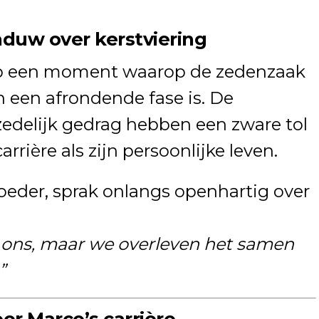
duw over kerstviering
p een moment waarop de zedenzaak
 een afrondende fase is. De
edelijk gedrag hebben een zware tol
rrière als zijn persoonlijke leven.
oeder, sprak onlangs openhartig over
or ons, maar we overleven het samen
”
r Marco’s carrière