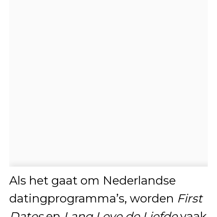
Als het gaat om Nederlandse
datingprogramma’s, worden
First
Dates
en
Lang Leve de Liefde
vaak