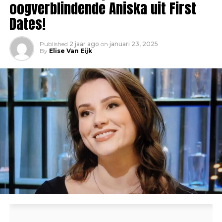
oogverblindende Aniska uit First
Dates!
Published
2 jaar ago
on
januari 23, 2025
By
Elise Van Eijk