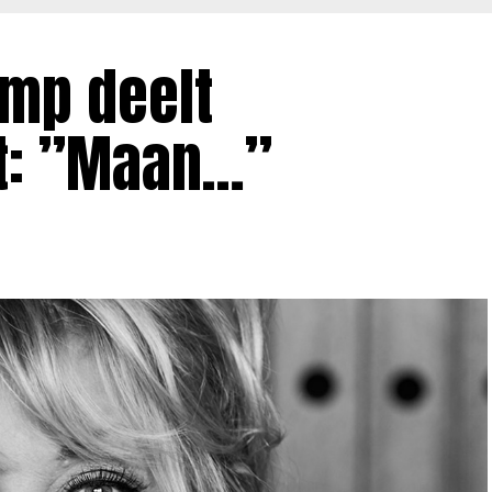
mp deelt
t: ”Maan…”