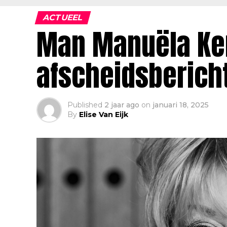
ACTUEEL
Man Manuëla Ke
afscheidsberich
Published
2 jaar ago
on
januari 18, 2025
By
Elise Van Eijk