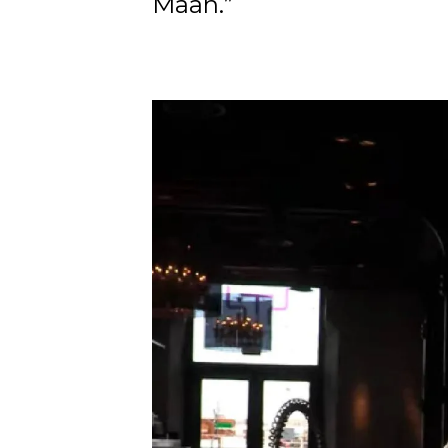
Maan.”